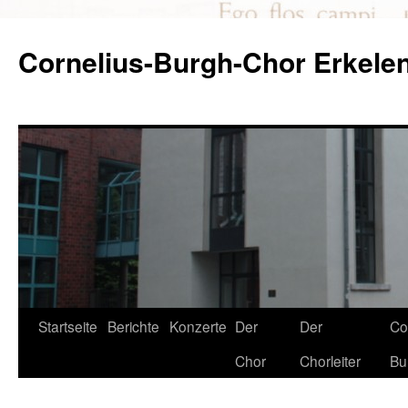
Zum
Inhalt
Cornelius-Burgh-Chor Erkele
springen
Startseite
Berichte
Konzerte
Der
Der
Co
Chor
Chorleiter
Bu