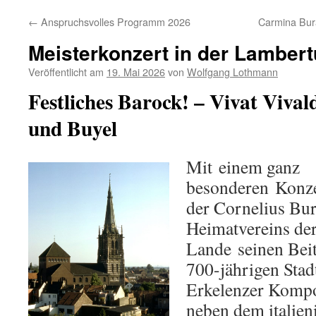
←
Anspruchsvolles Programm 2026
Carmina Bur
Meisterkonzert in der Lamber
Veröffentlicht am
19. Mai 2026
von
Wolfgang Lothmann
Festliches Barock! – Vivat Vival
und Buyel
Mit einem ganz
besonderen Konze
der Cornelius Bu
Heimatvereins der
Lande seinen Beit
700-jährigen Stad
Erkelenzer Komp
neben dem italien