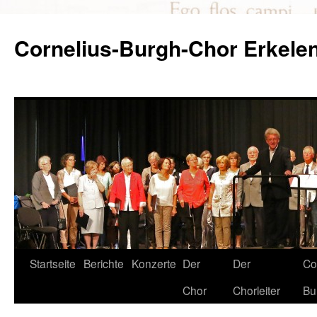
Zum
Inhalt
Cornelius-Burgh-Chor Erkele
springen
Startseite
Berichte
Konzerte
Der
Der
Co
Chor
Chorleiter
Bu